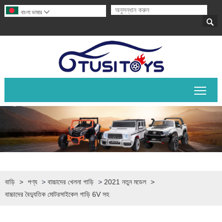
বাংলা ভাষার


প্রধান
বাড়ি
>
পণ্য
>
বাচ্চাদের খেলনা গাড়ি
>
2021 নতুন মডেল
>
বাচ্চাদের বৈদ্যুতিক মোটরসাইকেল গাড়ি 6V সহ