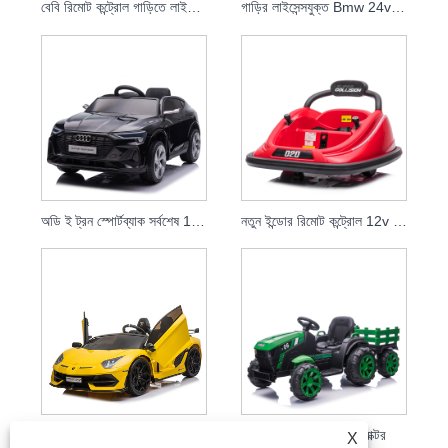
বেবি রিমোট কন্ট্রোল গাড়িতে লাইসেন্সপ্রাপ্ত শেভ্রোলেট কামারো 2SS
গাড়ির লাইসেন্সযুক্ত Bmw 24v ড্রিফট গাড়িতে কিডস ইলেকট্রিক রাইড
অডি ই ট্রন স্পোর্টব্যাক সর্বশেষ 12v ইলেকট্রিক রাইড অন খেলনা গাড়ী বাচ্চাদের প্যারেন্ট রিমোট কন্ট্রোল বেবি কারের জন্য
নতুন ইন্ডোর রিমোট কন্ট্রোল 12v বৈদ্যুতিক কিডস বাম্পার কার ওয়াইল্ড থিং 360 রাইন্ড বাই খেলনা যানবাহনে
চাইল্ড ড্রাইভেবল টয় কার 12v 24v চিলড্রেন ইলেকট্রিক গাড়িতে চড়ুন
2021 নতুন শিশুদের ট্রাক্টর
X