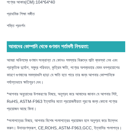
পণ্যের আকার(CM):104*64*40
প্রাথমিক শিক্ষা সঙ্গীত
শক্তি প্রদর্শন
আমাদের কোম্পানি থেকে গুণমান শর্তাবলী নিশ্চয়তা:
আমরা অবিলম্বে গুণমান সংক্রান্ত যে কোনও সমস্যার বিরুদ্ধে পাল্টা ব্যবস্থা নেব এবং
প্রাকৃতিক দুর্যোগ, সমুদ্র পরিবহন, কৃত্রিম ক্ষতি, পণ্যের অপব্যবহার যেমন বলপ্রয়োগের
কারণে গুণমানের সমস্যাগুলি ছাড়া যে ক্ষতি হতে পারে তার জন্য আপনার কোম্পানিকে
পর্যাপ্তভাবে ক্ষতিপূরণ দেব।
*আপনার অনুরোধের উপকরণের বিষয়ে, অনুগ্রহ করে আমাদের জানান যে আপনার সিই,
RoHS, ASTM-F963 ইত্যাদির মতো প্রয়োজনীয়তা পূরণের জন্য কোনো পণ্যের
প্রয়োজন আছে কিনা।
*শংসাপত্রের বিষয়ে, আপনার বিশেষ শংসাপত্রের প্রয়োজন হলে অনুগ্রহ করে উল্লেখ
করুন। উদাহরণস্বরূপ, CE,ROHS, ASTM-F963,GCC, ইত্যাদির শংসাপত্র।