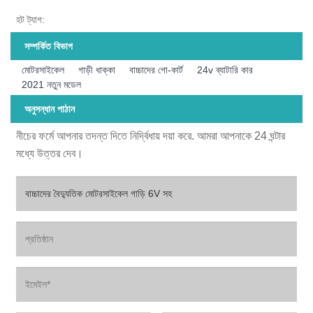
হট ট্যাগ:
সম্পর্কিত বিভাগ
মোটরসাইকেল
গাড়ী ধাক্কা
বাচ্চাদের গো-কার্ট
24v ব্যাটারি কার
2021 নতুন মডেল
অনুসন্ধান পাঠান
নীচের ফর্মে আপনার তদন্ত দিতে নির্দ্বিধায় দয়া করে. আমরা আপনাকে 24 ঘন্টার
মধ্যে উত্তর দেব।