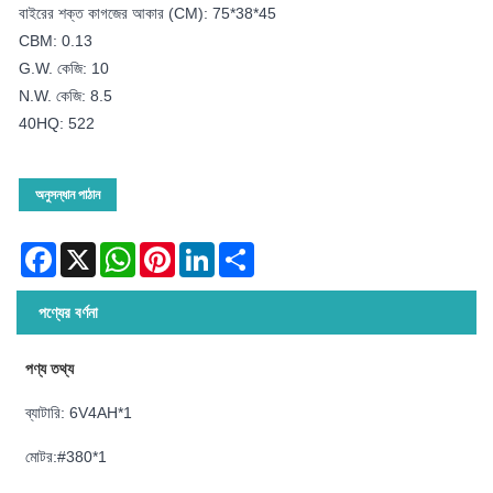
বাইরের শক্ত কাগজের আকার (CM): 75*38*45
CBM: 0.13
G.W. কেজি: 10
N.W. কেজি: 8.5
40HQ: 522
অনুসন্ধান পাঠান
Facebook
X
WhatsApp
Pinterest
LinkedIn
Share
পণ্যের বর্ণনা
পণ্য তথ্য
ব্যাটারি: 6V4AH*1
মোটর:#380*1