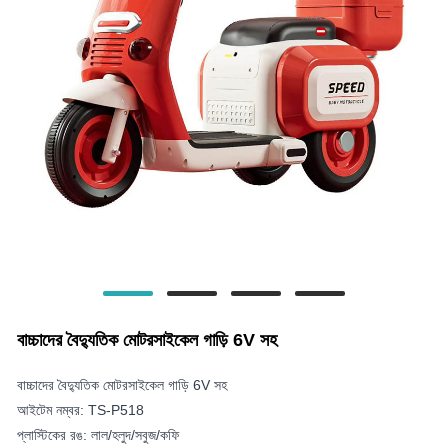
বাচ্চাদের বৈদ্যুতিক মোটরসাইকেল গাড়ি 6V সহ
বাচ্চাদের বৈদ্যুতিক মোটরসাইকেল গাড়ি 6V সহ
আইটেম নম্বর: TS-P518
প্লাস্টিকের রঙ: লাল/হলুদ/সবুজ/কফি