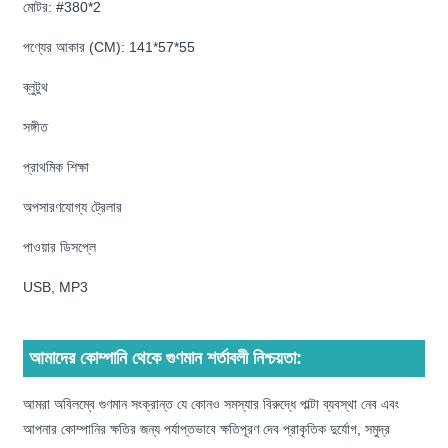
মোটর: #380*2
পণ্যের আকার (CM): 141*57*55
ব্লুটুথ
সঙ্গীত
প্রাথমিক শিক্ষা
অপসারণযোগ্য ট্রেলার
পাওয়ার ডিসপ্লে
USB, MP3
আমাদের কোম্পানি থেকে গুণমান শর্তাবলী নিশ্চয়তা:
আমরা অবিলম্বে গুণমান সংক্রান্ত যে কোনও সমস্যার বিরুদ্ধে পাল্টা ব্যবস্থা নেব এবং
আপনার কোম্পানির ক্ষতির জন্য পর্যাপ্তভাবে ক্ষতিপূরণ দেব প্রাকৃতিক দুর্যোগ, সমুদ্র