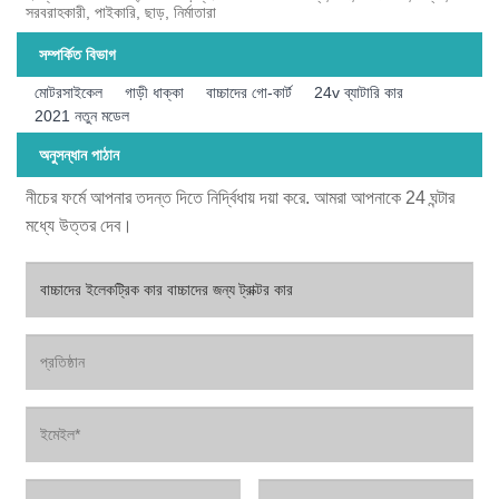
সরবরাহকারী, পাইকারি, ছাড়, নির্মাতারা
সম্পর্কিত বিভাগ
মোটরসাইকেল
গাড়ী ধাক্কা
বাচ্চাদের গো-কার্ট
24v ব্যাটারি কার
2021 নতুন মডেল
অনুসন্ধান পাঠান
নীচের ফর্মে আপনার তদন্ত দিতে নির্দ্বিধায় দয়া করে. আমরা আপনাকে 24 ঘন্টার
মধ্যে উত্তর দেব।