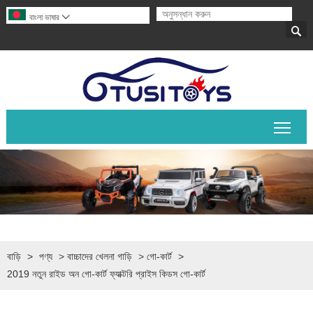
বাংলা ভাষার


প্রধান
বাড়ি
>
পণ্য
>
বাচ্চাদের খেলনা গাড়ি
>
গো-কার্ট
>
2019 নতুন রাইড অন গো-কার্ট ফ্যাক্টরি প্রাইস কিডস গো-কার্ট