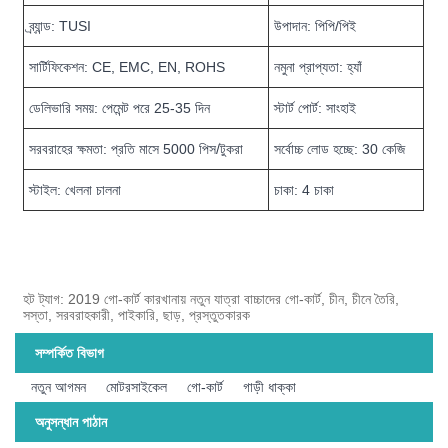
ব্র্যান্ড: TUSI
উপাদান: পিপি/পিই
সার্টিফিকেশন: CE, EMC, EN, ROHS
নমুনা প্রাপ্যতা: হ্যাঁ
ডেলিভারি সময়: পেমেন্ট পরে 25-35 দিন
স্টার্ট পোর্ট: সাংহাই
সরবরাহের ক্ষমতা: প্রতি মাসে 5000 পিস/টুকরা
সর্বোচ্চ লোড হচ্ছে: 30 কেজি
স্টাইল: খেলনা চালনা
চাকা: 4 চাকা
হট ট্যাগ: 2019 গো-কার্ট কারখানায় নতুন যাত্রা বাচ্চাদের গো-কার্ট, চীন, চীনে তৈরি,
সস্তা, সরবরাহকারী, পাইকারি, ছাড়, প্রস্তুতকারক
সম্পর্কিত বিভাগ
নতুন আগমন
মোটরসাইকেল
গো-কার্ট
গাড়ী ধাক্কা
অনুসন্ধান পাঠান