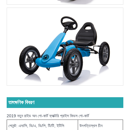
তাৎক্ষণিক বিবরণ
2019 নতুন রাইড অন গো-কার্ট ফ্যাক্টরি প্রাইস কিডস গো-কার্ট
পেমেন্ট: এল/সি, ডি/এ, ডি/পি, টি/টি, ইটিসি
উৎপত্তিস্থল চীন