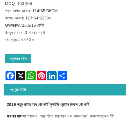
MOQ: 100 টুকরা
শক্ত কাগজ আকার: 114*65*36CM
পণ্যের আকার: 113*64*62CM
GW/NW: 16.5/15 কেজি
উপযুক্ত বয়স: 3-8 বছর বয়সী
রঙ: সবুজ / লাল / নীল
অনুসন্ধান পাঠান
Facebook
X
WhatsApp
Pinterest
LinkedIn
Share
পণ্যের বর্ণনা
2019 নতুন রাইড অন গো-কার্ট ফ্যাক্টরি প্রাইস কিডস গো-কার্ট
সাধারণ ফাংশন:
প্যাডেল, এয়ার হুইল, ফরওয়ার্ড এবং ব্যাকওয়ার্ড, অ্যাডজাস্টেবল সিট