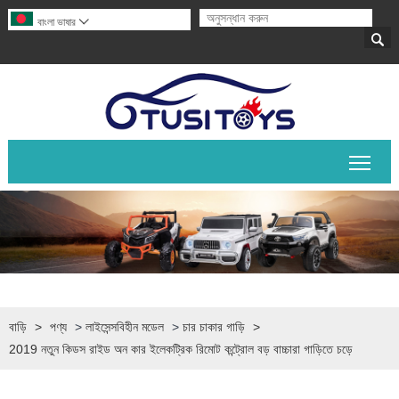
বাংলা ভাষার


প্রধান
বাড়ি
>
পণ্য
>
লাইসেন্সবিহীন মডেল
>
চার চাকার গাড়ি
>
2019 নতুন কিডস রাইড অন কার ইলেকট্রিক রিমোট কন্ট্রোল বড় বাচ্চারা গাড়িতে চড়ে