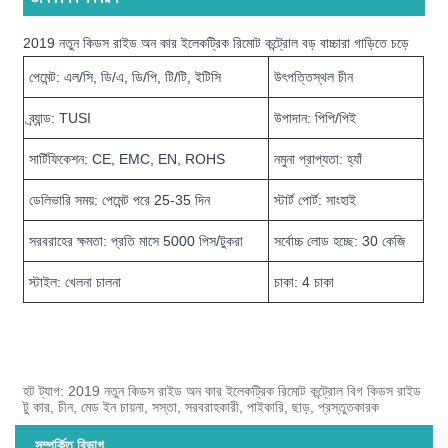
2019 নতুন কিডস রাইড অন কার ইলেকট্রিক রিমোট কন্ট্রোল বড় বাচ্চারা গাড়িতে চড়ে
পেমেন্ট: এল/সি, ডি/এ, ডি/পি, টি/টি, ইটিসি
উৎপত্তিস্থল চীন
ব্র্যান্ড: TUSI
উপাদান: পিপি/পিই
সার্টিফিকেশন: CE, EMC, EN, ROHS
নমুনা প্রাপ্যতা: হ্যাঁ
ডেলিভারি সময়: পেমেন্ট পরে 25-35 দিন
স্টার্ট পোর্ট: সাংহাই
সরবরাহের ক্ষমতা: প্রতি মাসে 5000 পিস/টুকরা
সর্বোচ্চ লোড হচ্ছে: 30 কেজি
স্টাইল: খেলনা চালনা
চাকা: 4 চাকা
হট ট্যাগ: 2019 নতুন কিডস রাইড অন কার ইলেকট্রিক রিমোট কন্ট্রোল বিগ কিডস রাইড
টু কার, চীন, মেড ইন চায়না, সস্তা, সরবরাহকারী, পাইকারি, ছাড়, প্রস্তুতকারক
সম্পর্কিত বিভাগ