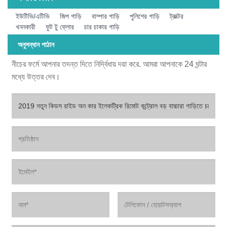
ইউটিভি/এটিভি
জিপ গাড়ি
বাম্পার গাড়ি
পুলিশের গাড়ি
ট্রাক্টর
খননকারী
ফুট টু ফ্লোর
চার চাকার গাড়ি
অনুসন্ধান পাঠান
নীচের ফর্মে আপনার তদন্ত দিতে নির্দ্বিধায় দয়া করে. আমরা আপনাকে 24 ঘন্টার
মধ্যে উত্তর দেব।