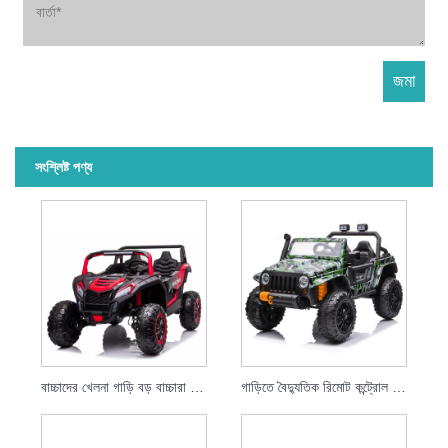
সংশ্লিষ্ট পণ্য
বাচ্চাদের খেলনা গাড়ি বড় বাচ্চারা গাড়ির ব্যাটারি পাওয়ার ইলেকট্রিক কার ইউটিভিতে রাইড করে
গাড়িতে বৈদ্যুতিক রিমোট কন্ট্রোল রাইড চালানোর জন্য বাচ্চাদের জন্য 2021 অভিভাবক-সন্তান খেলনা গাড়ি