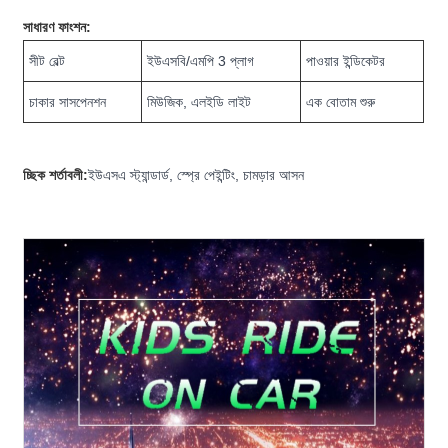
সাধারণ ফাংশন:
সীট বেল্ট
ইউএসবি/এমপি 3 প্লাগ
পাওয়ার ইন্ডিকেটর
চাকার সাসপেনশন
মিউজিক, এলইডি লাইট
এক বোতাম শুরু
চ্ছিক শর্তাবলী:
ইউএসএ স্ট্যান্ডার্ড, স্প্রে পেইন্টিং, চামড়ার আসন