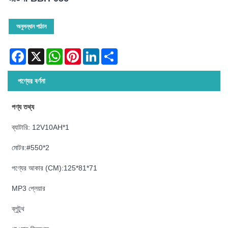
অনুসন্ধান পাঠান
Facebook
X
WhatsApp
Pinterest
LinkedIn
Share
পণ্যের বর্ণনা
পণ্য তথ্য
ব্যাটারি: 12V10AH*1
মোটর:#550*2
পণ্যের আকার (CM):125*81*71
MP3 প্লেয়ার
ব্লুটুথ