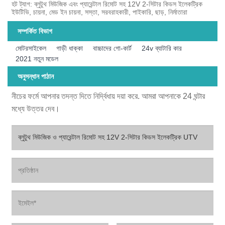
হট ট্যাগ: ব্লুটুথ মিউজিক এবং প্যারেন্টাল রিমোট সহ 12V 2-সিটার কিডস ইলেকট্রিক
ইউটিভি, চায়না, মেড ইন চায়না, সস্তা, সরবরাহকারী, পাইকারি, ছাড়, নির্মাতারা
সম্পর্কিত বিভাগ
মোটরসাইকেল
গাড়ী ধাক্কা
বাচ্চাদের গো-কার্ট
24v ব্যাটারি কার
2021 নতুন মডেল
অনুসন্ধান পাঠান
নীচের ফর্মে আপনার তদন্ত দিতে নির্দ্বিধায় দয়া করে. আমরা আপনাকে 24 ঘন্টার
মধ্যে উত্তর দেব।