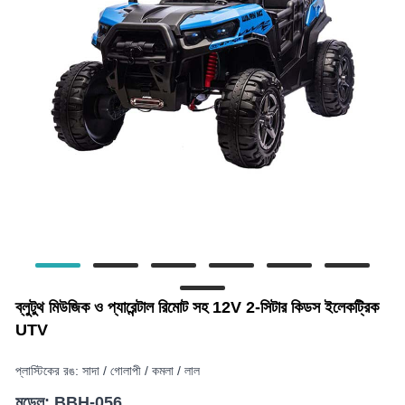
ব্লুটুথ মিউজিক ও প্যারেন্টাল রিমোট সহ 12V 2-সিটার কিডস ইলেকট্রিক
UTV
প্লাস্টিকের রঙ: সাদা / গোলাপী / কমলা / লাল
মডেল: BBH-056