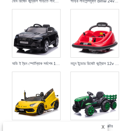
বেবি রিমোট কন্ট্রোল গাড়িতে লাইসেন্সপ্রাপ্ত শেভ্রোলেট কামারো 2SS
গাড়ির লাইসেন্সযুক্ত Bmw 24v ড্রিফট গাড়িতে কিডস ইলেকট্রিক রাইড
অডি ই ট্রন স্পোর্টব্যাক সর্বশেষ 12v ইলেকট্রিক রাইড অন খেলনা গাড়ী বাচ্চাদের প্যারেন্ট রিমোট কন্ট্রোল বেবি কারের জন্য
নতুন ইন্ডোর রিমোট কন্ট্রোল 12v বৈদ্যুতিক কিডস বাম্পার কার ওয়াইল্ড থিং 360 রাইন্ড বাই খেলনা যানবাহনে
চাইল্ড ড্রাইভেবল টয় কার 12v 24v চিলড্রেন ইলেকট্রিক গাড়িতে চড়ুন
2021 নতুন শিশুদের ট্রাক্টর
X