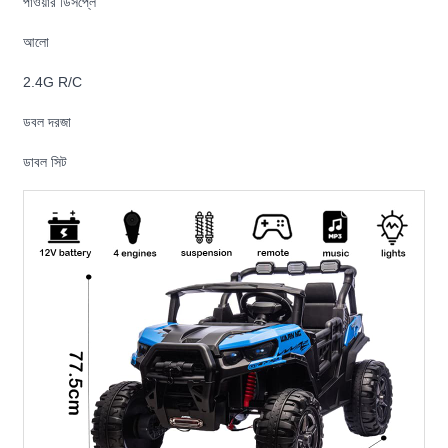
পাওয়ার ডিসপ্লে
আলো
2.4G R/C
ডবল দরজা
ডাবল সিট